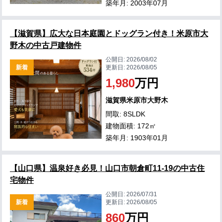
築年月: 2003年07月
【滋賀県】広大な日本庭園とドッグラン付き！米原市大
野木の中古戸建物件
公開日:
2026/08/02
新着
更新日:
2026/08/05
1,980
万円
滋賀県米原市大野木
間取: 8SLDK
建物面積: 172㎡
築年月: 1903年01月
【山口県】温泉好き必見！山口市朝倉町11-19の中古住
宅物件
公開日:
2026/07/31
新着
更新日:
2026/08/05
860
万円