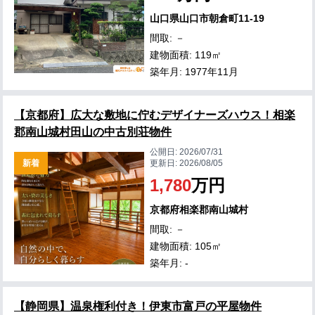
山口県山口市朝倉町11-19
間取: －
建物面積: 119㎡
築年月: 1977年11月
【京都府】広大な敷地に佇むデザイナーズハウス！相楽
郡南山城村田山の中古別荘物件
公開日:
2026/07/31
新着
更新日:
2026/08/05
1,780
万円
京都府相楽郡南山城村
間取: －
建物面積: 105㎡
築年月: -
【静岡県】温泉権利付き！伊東市富戸の平屋物件