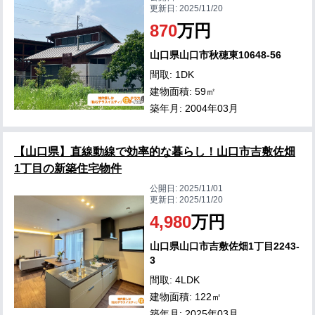
更新日:
2025/11/20
870
万円
山口県山口市秋穂東10648-56
間取: 1DK
建物面積: 59㎡
築年月: 2004年03月
【山口県】直線動線で効率的な暮らし！山口市吉敷佐畑
1丁目の新築住宅物件
公開日:
2025/11/01
更新日:
2025/11/20
4,980
万円
山口県山口市吉敷佐畑1丁目2243-
3
間取: 4LDK
建物面積: 122㎡
築年月: 2025年03月