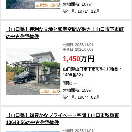
建物面積: 107㎡
築年月: 1971年12月
【山口県】便利な立地と和室空間が魅力！山口市下市町
の中古住宅物件
公開日:
2025/11/01
更新日:
2026/07/03
1,450
万円
山口県山口市下市町5-11(地番：
1498番32）
間取: －
建物面積: 159㎡
築年月: 1964年02月
【山口県】緑豊かなプライベート空間！山口市秋穂東
10648-56の中古住宅物件
公開日:
2025/11/01