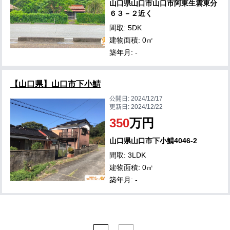
山口県山口市山口市阿東生雲東分
６３－２近く
間取: 5DK
建物面積: 0㎡
築年月: -
【山口県】山口市下小鯖
公開日:
2024/12/17
更新日:
2024/12/22
350
万円
山口県山口市下小鯖4046-2
間取: 3LDK
建物面積: 0㎡
築年月: -