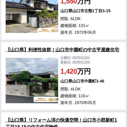
1,550
万円
山口県山口市古熊1丁目3-15
間取: 6LDK
建物面積: 131㎡
築年月: 1972年06月
【山口県】利便性抜群！山口市中園町の中古平屋建住宅
公開日:
2025/11/01
更新日:
2025/11/20
1,420
万円
山口県山口市中園町3-46
間取: 4LDK
建物面積: 116㎡
築年月: 1970年05月
【山口県】リフォーム済の快適空間！山口市小郡新町1
丁目18-15の中古住宅物件