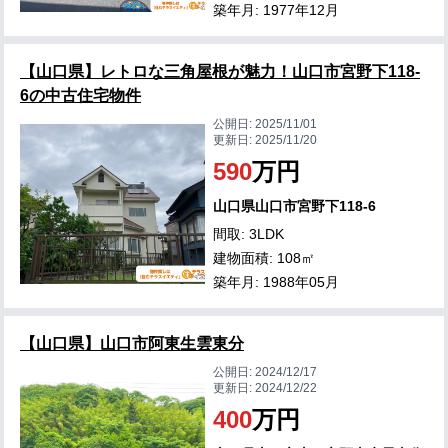
築年月: 1977年12月
【山口県】レトロな三角屋根が魅力！山口市宮野下118-
6の中古住宅物件
公開日:
2025/11/01
更新日:
2025/11/20
590
万円
山口県山口市宮野下118-6
間取: 3LDK
建物面積: 108㎡
築年月: 1988年05月
【山口県】山口市阿東生雲東分
公開日:
2024/12/17
更新日:
2024/12/22
400
万円