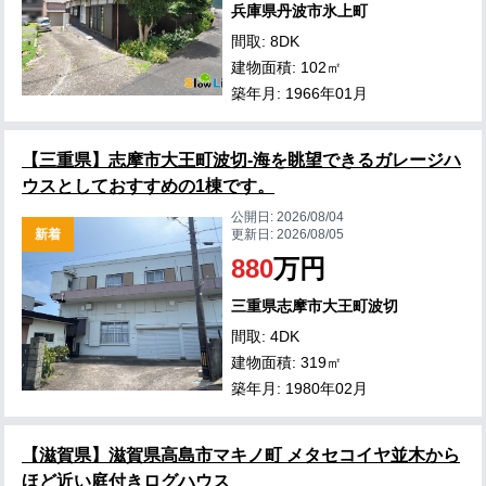
兵庫県丹波市氷上町
間取: 8DK
建物面積: 102㎡
築年月: 1966年01月
【三重県】志摩市大王町波切-海を眺望できるガレージハ
ウスとしておすすめの1棟です。
公開日:
2026/08/04
新着
更新日:
2026/08/05
880
万円
三重県志摩市大王町波切
間取: 4DK
建物面積: 319㎡
築年月: 1980年02月
【滋賀県】滋賀県高島市マキノ町 メタセコイヤ並木から
ほど近い庭付きログハウス