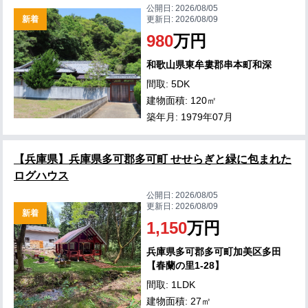
公開日:
2026/08/05
新着
更新日:
2026/08/09
980
万円
和歌山県東牟婁郡串本町和深
間取: 5DK
建物面積: 120㎡
築年月: 1979年07月
【兵庫県】兵庫県多可郡多可町 せせらぎと緑に包まれた
ログハウス
公開日:
2026/08/05
更新日:
2026/08/09
新着
1,150
万円
兵庫県多可郡多可町加美区多田
【春蘭の里1-28】
間取: 1LDK
建物面積: 27㎡