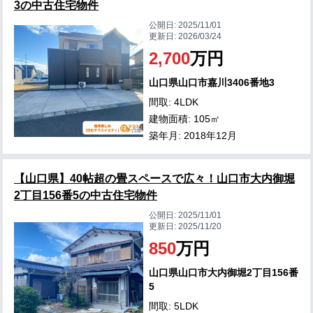
3の中古住宅物件
公開日:
2025/11/01
更新日:
2026/03/24
2,700
万円
山口県山口市嘉川3406番地3
間取: 4LDK
建物面積: 105㎡
築年月: 2018年12月
【山口県】40帖超の畳スペースで広々！山口市大内御堀
2丁目156番5の中古住宅物件
公開日:
2025/11/01
更新日:
2025/11/20
850
万円
山口県山口市大内御堀2丁目156番
5
間取: 5LDK