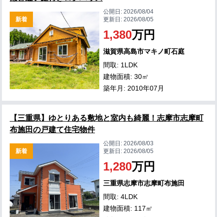
公開日:
2026/08/04
新着
更新日:
2026/08/05
1,380
万円
滋賀県高島市マキノ町石庭
間取: 1LDK
建物面積: 30㎡
築年月: 2010年07月
【三重県】ゆとりある敷地と室内も綺麗！志摩市志摩町
布施田の戸建て住宅物件
公開日:
2026/08/03
新着
更新日:
2026/08/05
1,280
万円
三重県志摩市志摩町布施田
間取: 4LDK
建物面積: 117㎡