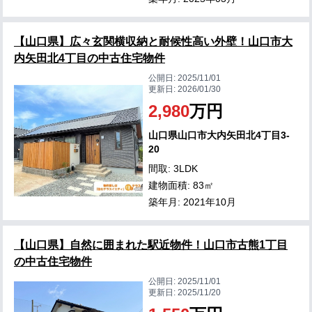
【山口県】広々玄関横収納と耐候性高い外壁！山口市大
内矢田北4丁目の中古住宅物件
公開日:
2025/11/01
更新日:
2026/01/30
2,980
万円
山口県山口市大内矢田北4丁目3-
20
間取: 3LDK
建物面積: 83㎡
築年月: 2021年10月
【山口県】自然に囲まれた駅近物件！山口市古熊1丁目
の中古住宅物件
公開日:
2025/11/01
更新日:
2025/11/20