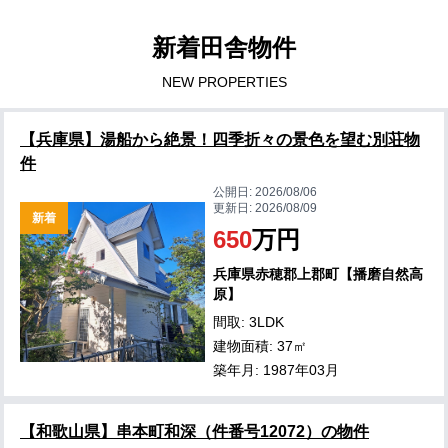
新着田舎物件
NEW PROPERTIES
【兵庫県】湯船から絶景！四季折々の景色を望む別荘物
件
公開日:
2026/08/06
更新日:
2026/08/09
新着
650
万円
兵庫県赤穂郡上郡町【播磨自然高
原】
間取: 3LDK
建物面積: 37㎡
築年月: 1987年03月
【和歌山県】串本町和深（件番号12072）の物件