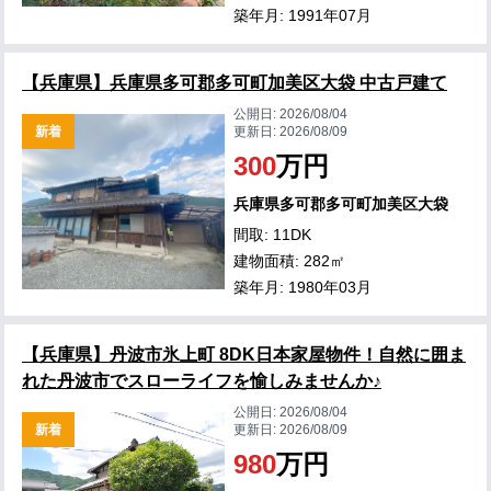
築年月: 1991年07月
【兵庫県】兵庫県多可郡多可町加美区大袋 中古戸建て
公開日:
2026/08/04
新着
更新日:
2026/08/09
300
万円
兵庫県多可郡多可町加美区大袋
間取: 11DK
建物面積: 282㎡
築年月: 1980年03月
【兵庫県】丹波市氷上町 8DK日本家屋物件！自然に囲ま
れた丹波市でスローライフを愉しみませんか♪
公開日:
2026/08/04
新着
更新日:
2026/08/09
980
万円