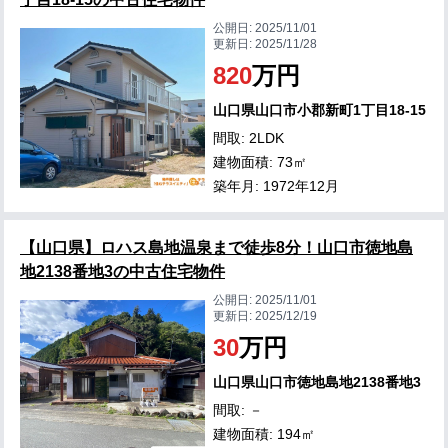
公開日:
2025/11/01
更新日:
2025/11/28
820
万円
山口県山口市小郡新町1丁目18-15
間取: 2LDK
建物面積: 73㎡
築年月: 1972年12月
【山口県】ロハス島地温泉まで徒歩8分！山口市徳地島
地2138番地3の中古住宅物件
公開日:
2025/11/01
更新日:
2025/12/19
30
万円
山口県山口市徳地島地2138番地3
間取: －
建物面積: 194㎡